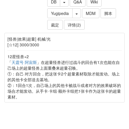
DB
Q&A
Wiki
Yugipedia
MDM
脚本
裁定
详情(2)
[怪兽|效果|超量] 机械/光
[☆12] 3000/3000
12星怪兽×2
「
天霆号 阿宙斯
」在超量怪兽进行过战斗的回合有1次也能在自
己场上的超量怪兽上面重叠来超量召唤。
①：自己·对方回合，把这张卡2个超量素材取除才能发动。场上
的其他卡全部送去墓地。
②：1回合1次，自己场上的其他卡被战斗或者对方的效果破坏的
场合才能发动。从手卡·卡组·额外卡组把1张卡作为这张卡的超量
素材。