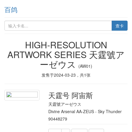
百鸽
查卡
HIGH-RESOLUTION
ARTWORK SERIES 天霆號ア
ーゼウス
(AW01)
发售于
2024-03-23
，共
1
张
天霆号 阿宙斯
天霆號アーゼウス
Divine Arsenal AA-ZEUS - Sky Thunder
90448279