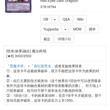
Red-Eyes Dark Dragoon
37818794
DB
Q&A
Wiki
Yugipedia
MDM
脚本
裁定
详情(10)
[怪兽|效果|融合] 魔法师/暗
[★8] 3000/2500
「
黑魔术师
」＋「
真红眼黑龙
」或者龙族效果怪兽
①：这张卡不会被效果破坏，双方不能把这张卡作为效果的对
象。
②：自己主要阶段才能发动（这个效果在1回合中可以使用最多
有作为这张卡的融合素材的通常怪兽数量的次数）。对方场上1
只怪兽破坏，给与对方那个原本攻击力数值的伤害。
③：1回合1次，卡的效果发动时，丢弃1张手卡才能发动。那个
发动无效并破坏，这张卡的攻击力上升1000。