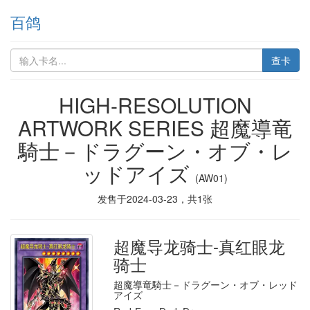
百鸽
查卡
HIGH-RESOLUTION
ARTWORK SERIES 超魔導竜
騎士－ドラグーン・オブ・レ
ッドアイズ
(AW01)
发售于
2024-03-23
，共
1
张
超魔导龙骑士-真红眼龙
骑士
超魔導竜騎士－ドラグーン・オブ・レッド
アイズ