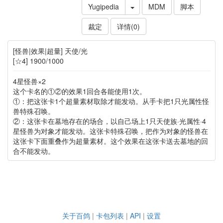
Yugipedia
MDM
脚本
裁定
详情(0)
[怪兽|效果|超量] 天使/光
[☆4] 1900/1000
4星怪兽×2
这个卡名的①②的效果1回合各能使用1次。
①：把这张卡1个超量素材取除才能发动。从手卡把1只光属性怪
兽特殊召唤。
②：这张卡在墓地存在的场合，以自己场上1只天使族·光属性·4
星怪兽为对象才能发动。这张卡特殊召唤，把作为对象的怪兽在
这张卡下面重叠作为超量素材。这个效果在这张卡送去墓地的回
合不能发动。
关于百鸽
|
卡包列表
|
API
|
设置