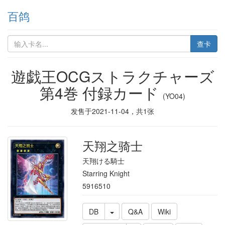
百鸽
查卡
遊戯王OCGストラクチャーズ
第4巻 付録カード
(YO04)
发售于
2021-11-04
，共
1
张
天翔之骑士
天翔ける騎士
Starring Knight
5916510
DB
Q&A
Wiki