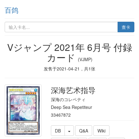
百鸽
查卡
Vジャンプ 2021年 6月号 付録
カード
(VJMP)
发售于
2021-04-21
，共
1
张
深海艺术指导
深海のコレペティ
Deep Sea Repetiteur
33467872
DB
Q&A
Wiki