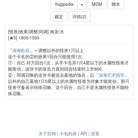
Yugipedia
MDM
脚本
裁定
详情(2)
[怪兽|效果|调整|同调] 海龙/水
[★5] 1800/1500
「
深海歌后
」＋调整以外的怪兽1只以上
这个卡名的②的效果1回合只能使用1次。
①：自己·对方回合1次，从手卡丢弃1只4星以下的水属性怪兽才
能发动。这张卡的攻击力直到回合结束时上升800。
②：同调召唤的这张卡被送去墓地的场合，以「
深海艺术指导
」
以外的自己墓地1只5星以上的水属性怪兽为对象才能发动。那只
怪兽守备表示特殊召唤。这个回合，自己不是水属性怪兽不能特
殊召唤。
关于百鸽
|
卡包列表
|
API
|
设置