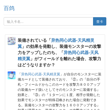
百鸽
查卡
装備されている「
异热同心武器-天风精灵
翼
」の効果を発動し、装備モンスターの攻撃
力をアップしたのち、「
异热同心武器-天风
精灵翼
」がフィールドを離れた場合、攻撃力
はどうなりますか？
「
异热同心武器-天风精灵翼
」が自分のモンスターに装
備カードとして装備されており、『②』の『自分の手
札・フィールドからこのカードを攻撃力８００アップ
の装備カード扱いとしてそのモンスターに装備する』
効果と、『③』の『１ターンに１度、相手が発動した
効果でモンスターが特殊召喚された場合に発動でき
る。装備モンスターの攻撃力を１６００アップする』
効果が適用され、装備モンスターの攻撃力が２４００