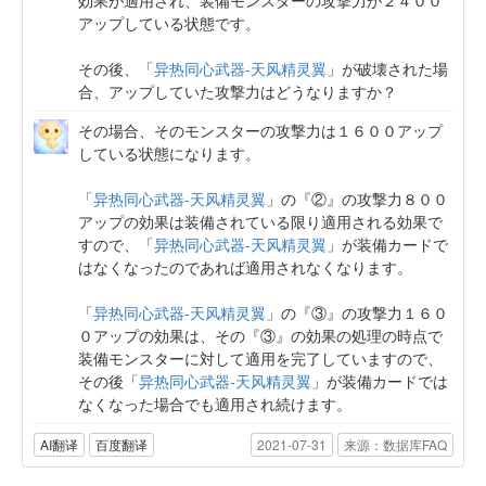
アップしている状態です。
その後、「
异热同心武器-天风精灵翼
」が破壊された場
合、アップしていた攻撃力はどうなりますか？
その場合、そのモンスターの攻撃力は１６００アップ
している状態になります。
「
异热同心武器-天风精灵翼
」の『②』の攻撃力８００
アップの効果は装備されている限り適用される効果で
すので、「
异热同心武器-天风精灵翼
」が装備カードで
はなくなったのであれば適用されなくなります。
「
异热同心武器-天风精灵翼
」の『③』の攻撃力１６０
０アップの効果は、その『③』の効果の処理の時点で
装備モンスターに対して適用を完了していますので、
その後「
异热同心武器-天风精灵翼
」が装備カードでは
なくなった場合でも適用され続けます。
AI翻译
百度翻译
2021-07-31
来源：数据库FAQ