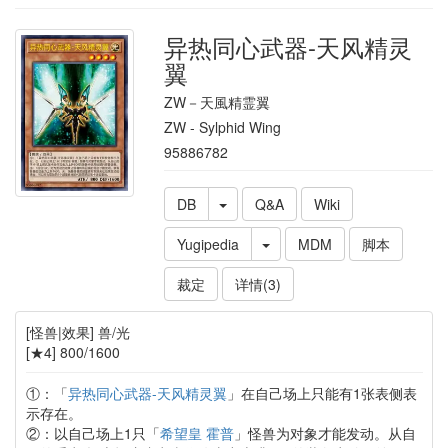
异热同心武器-天风精灵
翼
ZW－天風精霊翼
ZW - Sylphid Wing
95886782
DB
Q&A
Wiki
Yugipedia
MDM
脚本
裁定
详情(3)
[怪兽|效果] 兽/光
[★4] 800/1600
①：「
异热同心武器-天风精灵翼
」在自己场上只能有1张表侧表
示存在。
②：以自己场上1只「
希望皇 霍普
」怪兽为对象才能发动。从自