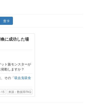
查卡
召喚に成功した場
。
デット族モンスターが
は発動しますか？
は、その「
吸血鬼吸食
-15
来源：数据库FAQ