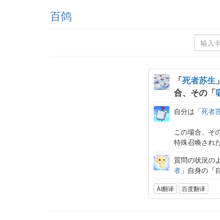
百鸽
「
死者苏生
合、その「
自分は「
死者
この場合、そ
特殊召喚され
質問の状況の
者
」自身の『
AI翻译
百度翻译