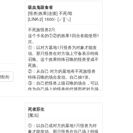
吸血鬼吸食者
[怪兽|效果|连接] 不死/暗
[LINK-2] 1600/- [↙][↘]
不死族怪兽2只
这个卡名的①②的效果1回合各能使用1
次。
①：以对方墓地1只怪兽为对象才能发
动。那只怪兽在对方场上守备表示特殊
召唤。这个效果特殊召唤的怪兽变成不
死族。
②：从自己·对方的墓地有不死族怪兽
情(8)
特殊召唤的场合发动。自己抽1张。
③：自己把怪兽上级召唤的场合，可以
作为自己场上的怪兽的代替而把对方场
上的不死族怪兽解放。
死者苏生
[魔法]
①：以自己或对方的墓地1只怪兽为对
象才能发动。那只怪兽在自己场上特殊