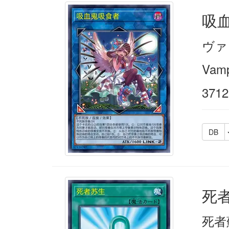
吸
ヴァ
Vamp
3712
DB
死
死者