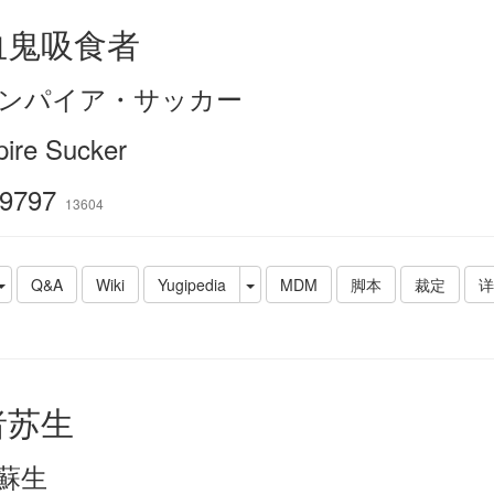
血鬼吸食者
ンパイア・サッカー
ire Sucker
9797
13604
Q&A
Wiki
Yugipedia
MDM
脚本
裁定
详
者苏生
蘇生